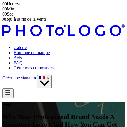
00
Heures
00
Min
00
Sec
Jusqu’à la fin de la vente
Galerie
Boutique de marque
Avis
FAQ
Gérer mes commandes
Créer une signature
FR
Ideas
Why Your Professional Brand Needs A
Signature Logo (And How You Can Get