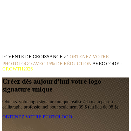
📈
VENTE DE CROISSANCE
📈
OBTENEZ VOTRE
PHOTOLOGO AVEC 15% DE RÉDUCTION
AVEC CODE :
GROWTH2026
Créez dès aujourd’hui votre logo
signature unique
Obtenez votre logo signature unique réalisé à la main par un
calligraphe professionnel pour seulement 39 $ (au lieu de 98 $)
OBTENEZ VOTRE PHOTOLOGO