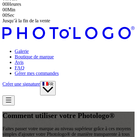
00
Heures
00
Min
00
Sec
Jusqu’à la fin de la vente
Galerie
Boutique de marque
Avis
FAQ
Gérer mes commandes
Créer une signature
FR
Comment utiliser votre Photologo®
Faites passer votre marque au niveau supérieur grâce à ces moyens
simples d'ajouter votre Photologo® de manière transparente à tous