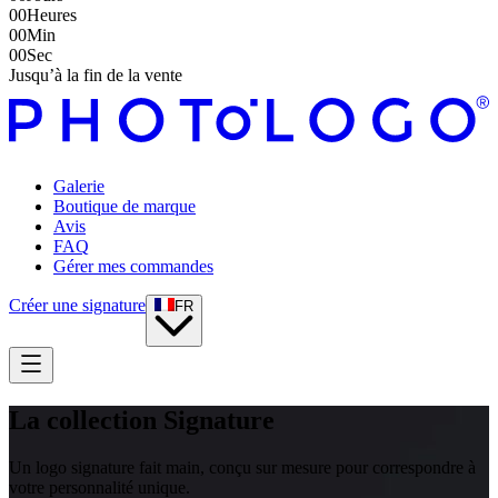
00
Heures
00
Min
00
Sec
Jusqu’à la fin de la vente
Galerie
Boutique de marque
Avis
FAQ
Gérer mes commandes
Créer une signature
FR
La collection Signature
Un logo signature fait main, conçu sur mesure pour correspondre à
votre personnalité unique.