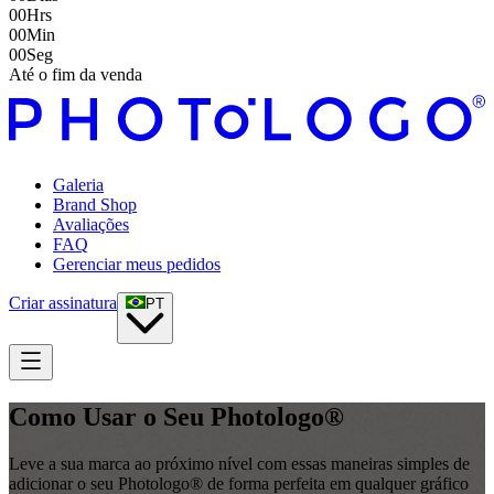
00
Hrs
00
Min
00
Seg
Até o fim da venda
Galeria
Brand Shop
Avaliações
FAQ
Gerenciar meus pedidos
Criar assinatura
PT
Como Usar o Seu Photologo®
Leve a sua marca ao próximo nível com essas maneiras simples de
adicionar o seu Photologo® de forma perfeita em qualquer gráfico