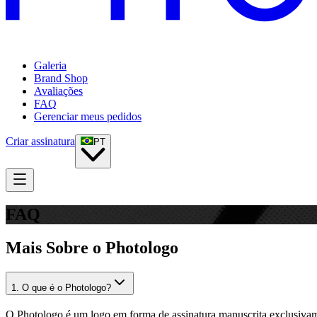
Galeria
Brand Shop
Avaliações
FAQ
Gerenciar meus pedidos
Criar assinatura
PT
FAQ
Mais Sobre o Photologo
1
.
O que é o Photologo?
O Photologo é um logo em forma de assinatura manuscrita exclusivamen