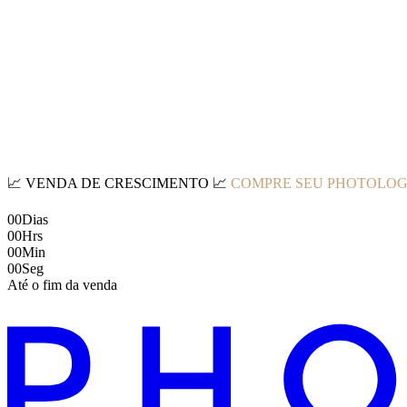
📈
VENDA DE CRESCIMENTO
📈
COMPRE SEU PHOTOLOG
00
Dias
00
Hrs
00
Min
00
Seg
Até o fim da venda