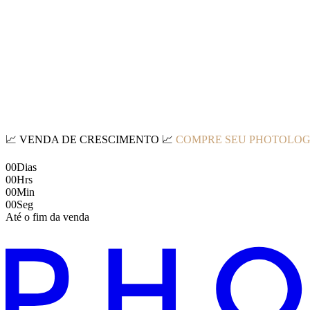
📈
VENDA DE CRESCIMENTO
📈
COMPRE SEU PHOTOLOG
00
Dias
00
Hrs
00
Min
00
Seg
Até o fim da venda