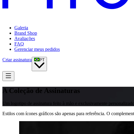
Galeria
Brand Shop
Avaliações
FAQ
Gerenciar meus pedidos
Criar assinatura
PT
A Coleção de Assinaturas
Um logotipo de assinatura feito à mão e exclusivamente personalizad
Estilos com ícones gráficos são apenas para referência. O complemen