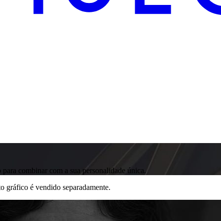
o para combinar com a sua personalidade única.
to gráfico é vendido separadamente.