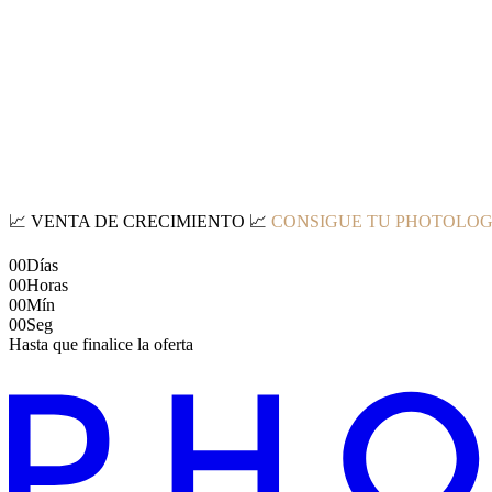
📈
VENTA DE CRECIMIENTO
📈
CONSIGUE TU PHOTOLOG
00
Días
00
Horas
00
Mín
00
Seg
Hasta que finalice la oferta