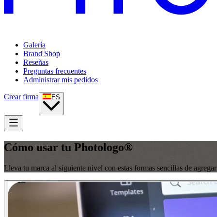
Galería
Brand Shop
Reseñas
Preguntas frecuentes
Administrar mis pedidos
Crear firma
ES
Cómo usar tu Photologo®
Lleva tu marca al siguiente nivel con estas formas sencillas de agregar