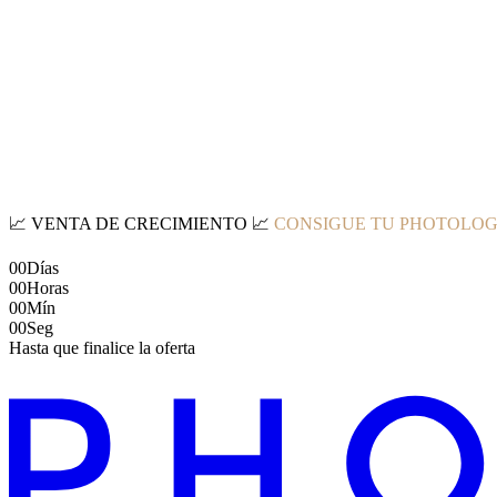
📈
VENTA DE CRECIMIENTO
📈
CONSIGUE TU PHOTOLOG
00
Días
00
Horas
00
Mín
00
Seg
Hasta que finalice la oferta