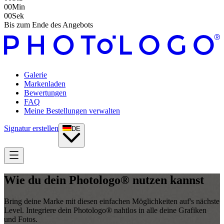
00
Min
00
Sek
Bis zum Ende des Angebots
Galerie
Markenladen
Bewertungen
FAQ
Meine Bestellungen verwalten
Signatur erstellen
DE
Wie du dein Photologo® nutzen kannst
Bring deine Marke mit diesen einfachen Möglichkeiten auf's nächste
Level. Integriere dein Photologo® nahtlos in alle deine Grafiken
und Fotos.