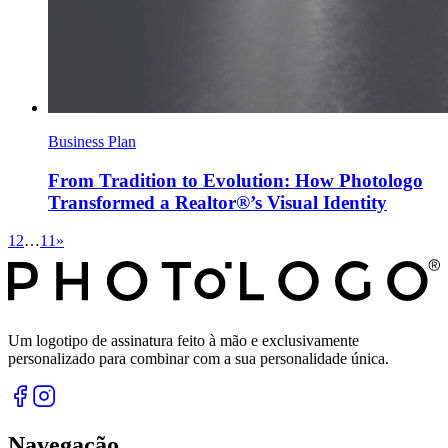
Business Plan
From Tradition to Evolution: How Photologo
Transformed a Realtor®’s Visual Identity
1
2
…
11
»
Um logotipo de assinatura feito à mão e exclusivamente
personalizado para combinar com a sua personalidade única.
Navegação