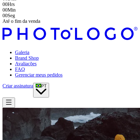
00
Hrs
00
Min
00
Seg
Até o fim da venda
Galeria
Brand Shop
Avaliações
FAQ
Gerenciar meus pedidos
Criar assinatura
PT