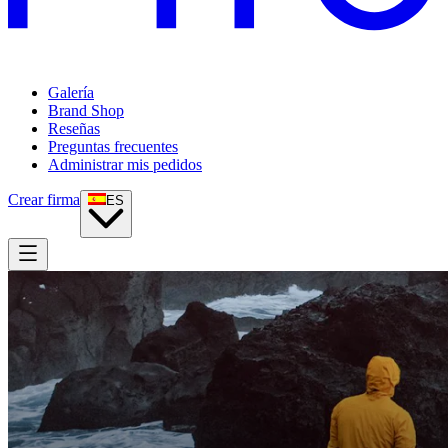
Galería
Brand Shop
Reseñas
Preguntas frecuentes
Administrar mis pedidos
Crear firma
ES