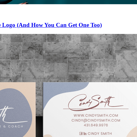
re Logo (And How You Can Get One Too)