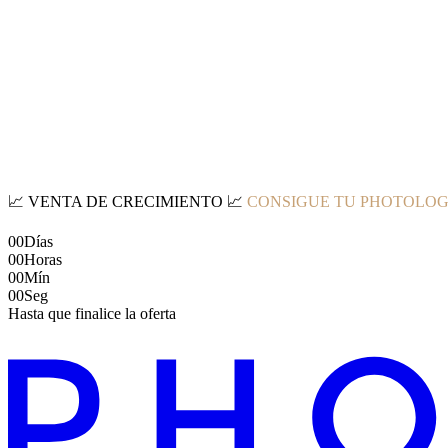
📈
VENTA DE CRECIMIENTO
📈
CONSIGUE TU PHOTOLOG
00
Días
00
Horas
00
Mín
00
Seg
Hasta que finalice la oferta