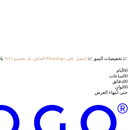
📈
تخفيضات النمو
📈
احصل على Photologo الخاص بك بخصم 15%
با
00
أيام
00
ساعات
00
دقائق
00
ثوانٍ
حتى انتهاء العرض