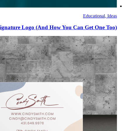
Educational, Ideas
Signature Logo (And How You Can Get One Too)